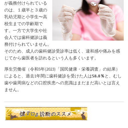
が義務付けられている
のは、１歳半と３歳の
乳幼児期と小学生〜高
校生までの学齢期で
す。一方で大学生や社
会人では歯科健診は義
務付けられていません。
そのため、成人の歯科健診受診率は低く、違和感や痛みを感
じてから歯医者を訪れるという人も多くいます。
厚生労働省（令和5年(2023)「国民健康・栄養調査」の結果）
によると、過去1年間に歯科健診を受けた人は
58.8％
と、むし
歯や歯周病などの口腔疾患への意識はまだまだ高いとは言え
ません。