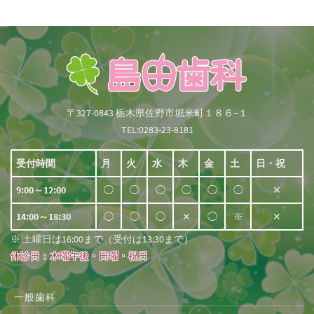
〒327-0843 栃木県佐野市堀米町１８６−１
TEL:0283-23-8181
受付時間
月
火
水
木
金
土
日・祝
9:00～12:00
◯
◯
◯
◯
◯
◯
✕
14:00～18:30
◯
◯
◯
✕
◯
※
✕
※ 土曜日は16:00まで（受付は13:30まで）
休診日：木曜午後・日曜・祝日
一般歯科