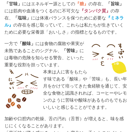
「甘味」
にはエネルギー源としての
『糖』
の存在、
「旨味」
には筋肉や血液をつくるのに不可欠な
『タンパク質』
の存
在、
「塩味」
には体液バランスを保つために必要な
『ミネラ
ル』
の存在を感じ取っていて、これらは私たちが生きていく
ために必要な栄養源「おいしさ」の指標となるものです。
一方で
「酸味」
には食物の腐敗や果実が
未熟であることのシグナル、
「苦味」
に
は毒物の危険を知らせる警告、といった
重要な役割を担っています。
本来は人に害をもたら
す味である「酸味」や「苦味」も、長い年
月をかけて培ってきた食経験を通じて、安
全な食物と認識されれば、コーヒーやレモ
ンのように苦味や酸味があるものもでもお
いしいと感じることができます。
加齢や口腔内の乾燥、舌の汚れ（舌苔）が増えると、味を感
じにくくなることがあります。