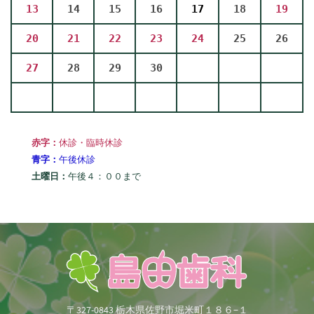
13
14
15
16
17
18
19
20
21
22
23
24
25
26
27
28
29
30
赤字：
休診・臨時休診
青字：
午後休診
土曜日：
午後４：００まで
〒327-0843 栃木県佐野市堀米町１８６−１