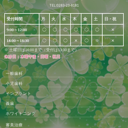
TEL:0283-23-8181
受付時間
月
火
水
木
金
土
日・祝
9:00～12:00
◯
◯
◯
◯
◯
◯
✕
14:00～18:30
◯
◯
◯
✕
◯
※
✕
※ 土曜日は16:00まで（受付は13:30まで）
休診日：木曜午後・日曜・祝日
一般歯科
小児歯科
インプラント
義歯
ホワイトニング
審美治療