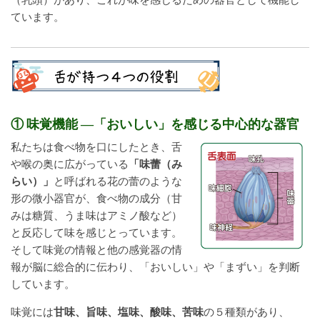
ています。
① 味覚機能 ―「おいしい」を感じる中心的な器官
私たちは食べ物を口にしたとき、舌
や喉の奥に広がっている
「味蕾（み
らい）」
と呼ばれる花の蕾のような
形の微小器官が、食べ物の成分（甘
みは糖質、うま味はアミノ酸など）
と反応して味を感じとっています。
そして味覚の情報と他の感覚器の情
報が脳に総合的に伝わり、「おいしい」や「まずい」を判断
しています。
味覚には
甘味、旨味、塩味、酸味、苦味
の５種類があり、