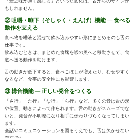
「最近味が薄く感じる」といった変化は、舌からのサインか
もしれません。
② 咀嚼・嚥下（そしゃく・えんげ）機能 ― 食べる
動作を支える
食べ物を唾液と混ぜて飲み込みやすい形にまとめるのも舌の
仕事です。
飲み込むときは、まとめた食塊を喉の奥へと移動させて、食
道へ送る動作を助けます。
舌の動きが低下すると、食べこぼしが増えたり、むせやすく
なるなど、食事の安全性にも影響します。
③ 構音機能 ― 正しい発音をつくる
「さ行」「た行」「な行」「ら行」など、多くの音は舌の形
や位置、動きによって作られます。舌の動きがスムーズでな
いと、発音が不明瞭になり相手に伝わりづらくなってしまい
ます。
会話やコミュニケーションを図るうえでも、舌は欠かせない
存在です。