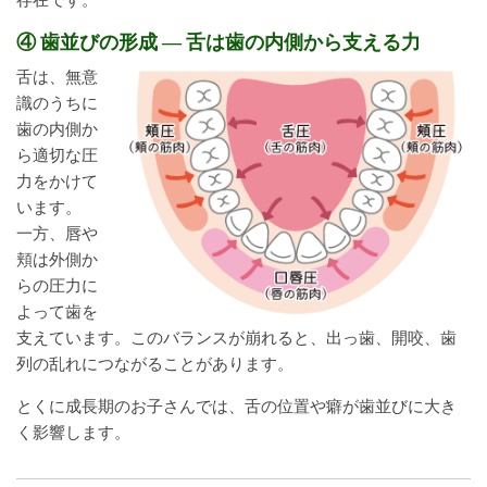
④ 歯並びの形成 ― 舌は歯の内側から支える力
舌は、無意
識のうちに
歯の内側か
ら適切な圧
力をかけて
います。
一方、唇や
頬は外側か
らの圧力に
よって歯を
支えています。このバランスが崩れると、出っ歯、開咬、歯
列の乱れにつながることがあります。
とくに成長期のお子さんでは、舌の位置や癖が歯並びに大き
く影響します。