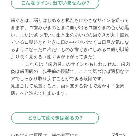
歯ぐきは、弱りはじめると私たちに小さなサインを送って
きます。 □ 歯みがきのときに血が出る □ 歯ぐきの色が赤黒
い、または紫っぽい □ 歯と歯のあいだの歯ぐきが丸く腫れ
ている □ 朝起きたときに口の中がネバつく □ 口臭が気にな
るようになった □ 冷たいものが歯ぐきにしみる □ 歯が以前
より長く見える（歯ぐきが下がってきた）
→ これらは『歯肉炎』のサインかもしれません。歯肉
炎は歯周病の一歩手前の段階で、ここで気づけば適切なケ
アでしっかり取り戻すことができる段階です。
見過ごして放置すると、歯を支える骨まで溶かす『歯周
病』へと進んでしまいます。
いちばんの原因は、歯の表面にた