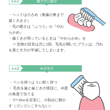
・ヘッドは小さめ（奥歯の奥まで
届く大きさ）
・毛の硬さは『ふつう』か『やわ
らかめ』
・歯ぐきが弱っているときは『やわらかめ』を
⇒ 交換の目安は月に1回。毛先が開いたブラシは、汚れ
を落とす力が半減してしまいます。
・ ペンを持つように軽く持つ
・ 毛先を歯と歯ぐきの境目に、45度
の角度で当てる
・ 5〜10㎜を目安に、小刻みに動か
す（ゴシゴシこすらない）