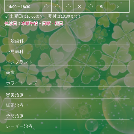
14:00～18:30
◯
◯
◯
✕
◯
※
✕
※ 土曜日は16:00まで（受付は13:30まで）
休診日：木曜午後・日曜・祝日
一般歯科
小児歯科
インプラント
義歯
ホワイトニング
審美治療
矯正治療
予防治療
レーザー治療