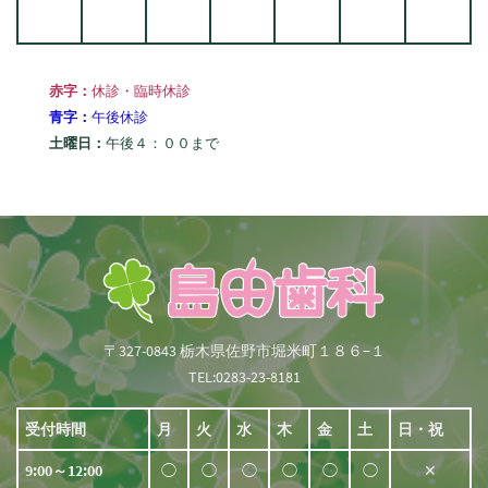
赤字：
休診・臨時休診
青字：
午後休診
土曜日：
午後４：００まで
〒327-0843 栃木県佐野市堀米町１８６−１
TEL:0283-23-8181
受付時間
月
火
水
木
金
土
日・祝
9:00～12:00
◯
◯
◯
◯
◯
◯
✕