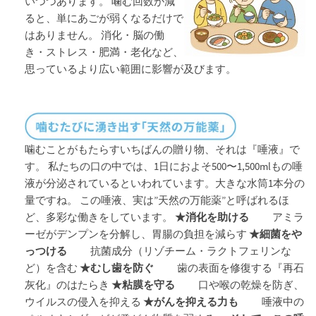
いつつあります。 噛む回数が減
ると、単にあごが弱くなるだけで
はありません。 消化・脳の働
き・ストレス・肥満・老化など、
思っているより広い範囲に影響が及びます。
噛むことがもたらすいちばんの贈り物、それは『唾液』で
す。 私たちの口の中では、1日におよそ500〜1,500mlもの唾
液が分泌されているといわれています。大きな水筒1本分の
量ですね。 この唾液、実は”天然の万能薬”と呼ばれるほ
ど、多彩な働きをしています。
★消化を助ける
アミラ
ーゼがデンプンを分解し、胃腸の負担を減らす
★細菌をや
っつける
抗菌成分（リゾチーム・ラクトフェリンな
ど）を含む
★むし歯を防ぐ
歯の表面を修復する『再石
灰化』のはたらき
★粘膜を守る
口や喉の乾燥を防ぎ、
ウイルスの侵入を抑える
★がんを抑える力も
唾液中の