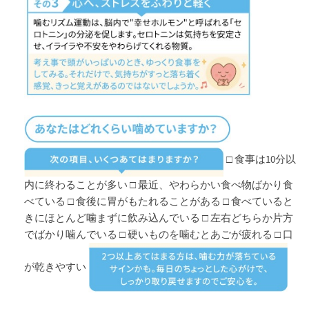
□ 食事は10分以
内に終わることが多い □ 最近、やわらかい食べ物ばかり食
べている □ 食後に胃がもたれることがある □ 食べていると
きにほとんど噛まずに飲み込んでいる □ 左右どちらか片方
でばかり噛んでいる □ 硬いものを噛むとあごが疲れる □ 口
が乾きやすい