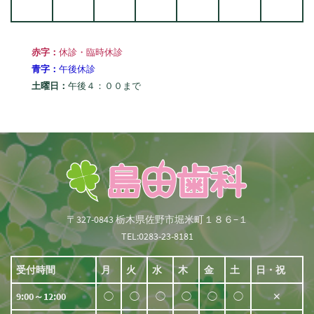
赤字：
休診・臨時休診
青字：
午後休診
土曜日：
午後４：００まで
〒327-0843 栃木県佐野市堀米町１８６−１
TEL:0283-23-8181
受付時間
月
火
水
木
金
土
日・祝
9:00～12:00
◯
◯
◯
◯
◯
◯
✕