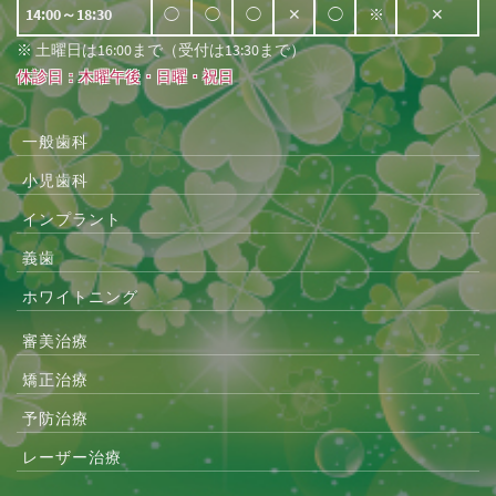
14:00～18:30
◯
◯
◯
✕
◯
※
✕
※ 土曜日は16:00まで（受付は13:30まで）
休診日：木曜午後・日曜・祝日
一般歯科
小児歯科
インプラント
義歯
ホワイトニング
審美治療
矯正治療
予防治療
レーザー治療