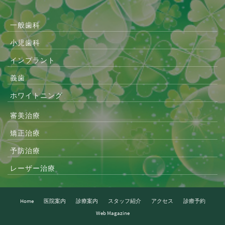
一般歯科
小児歯科
インプラント
義歯
ホワイトニング
審美治療
矯正治療
予防治療
レーザー治療
Home
医院案内
診療案内
スタッフ紹介
アクセス
診療予約
Web Magazine