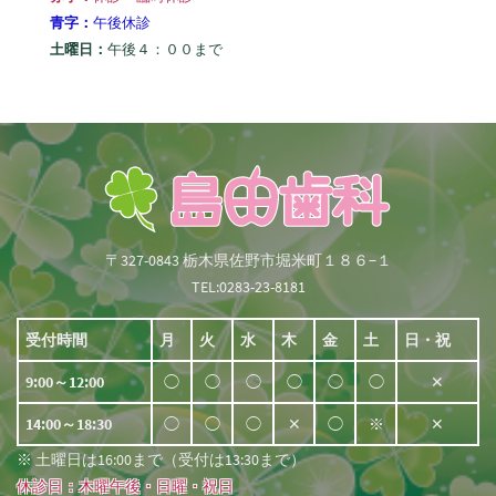
青字：
午後休診
土曜日：
午後４：００まで
〒327-0843 栃木県佐野市堀米町１８６−１
TEL:0283-23-8181
受付時間
月
火
水
木
金
土
日・祝
9:00～12:00
◯
◯
◯
◯
◯
◯
✕
14:00～18:30
◯
◯
◯
✕
◯
※
✕
※ 土曜日は16:00まで（受付は13:30まで）
休診日：木曜午後・日曜・祝日